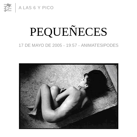
A LAS 6 Y PICO
PEQUEÑECES
17 DE MAYO DE 2005 - 19:57
-
ANIMATESIPODES